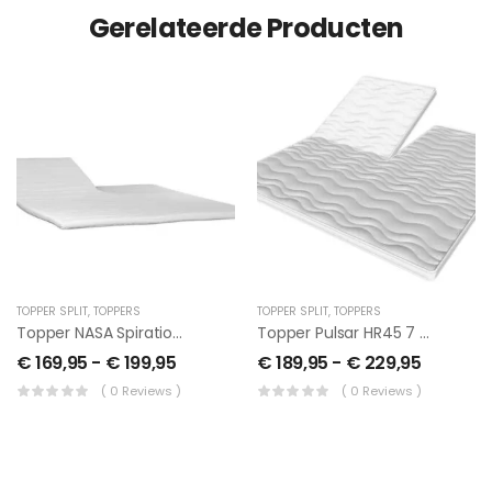
Gerelateerde Producten
TOPPER SPLIT
,
TOPPERS
TOPPER SPLIT
,
TOPPERS
Topper NASA Spiration SPLIT
Topper Pulsar HR45 7 Cm SPLIT
€
169,95
-
€
199,95
€
189,95
-
€
229,95
( 0 Reviews )
( 0 Reviews )