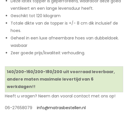
Deze latex topper is geperforeerd, waardoor deze goed
ventileert en een lange levensduur heeft.
Geschikt tot 120 kilogram
Totale dikte van de topper is +/- 8 cm dik inclusief de
hoes.
Geheel in een luxe afneembare hoes van dubbeldoek.
wasbaar
Zeer goede prijs/kwaliteit verhouding.
140/200-160/200-180/200 uit voorraad leverbaar,
andere maten maximale levertijd van 6
werkdagen!!
Heeft u vragen? Neem dan vooral contact met ons op!
06-27658079
info@matrasbestellen.nl