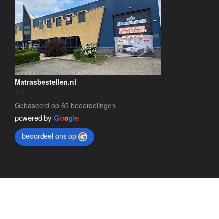
Matrasbestellen.nl
4.6
Gebaseerd op 65 beoordelingen
powered by
G
o
o
g
l
e
beoordeel ons op
Matrasbestellen.nl © 2026 | ontwerp en realisatie:
Maroy
Media
Enschede