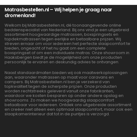
Matrasbestellen.nl – Wij helpen je graag naar
dromenland!
Welkom bij Matrasbestellen.nl, dé toonaangevende online
beddenspecialist van Nederland. Bij ons vind je een uitgebreid
assortiment hoogwaardige matrassen, boxspringsets en
topdekmatrassen tegen eerlijke en betaalbare prijzen. Wij
streven ernaar om voor iedereen het perfecte slaapcomfort te
bieden, ongeacht of het nu gaat om een complete
boxspringset of om een individuele matras. Onze showroom in
Haaksbergen biedt je de mogelijkheid om onze producten
persoonlijk te ervaren en deskundig advies te ontvangen.
Naast standaardmaten bieden wij ook maatwerkoplossingen
aan, waaronder matrassen op maat voor caravans en
campers. Bij Matrasbestellen.nl ben je verzekerd van
topkwaliteit tegen de scherpste prijzen. Onze producten
worden rechtstreeks geleverd vanuit onze fabrikanten,
waardoor we kosten besparen op onder andere opslag en
showrooms. Zo maken we hoogwaardig slaapcomfort
betaalbaar voor iedereen. Ontdek ons uitgebreide assortiment
en creëer niet alleen een optimaal slaapcomfort, maar ook een
slaapkamerinterieur dat tot in de puntjes is verzorgd.