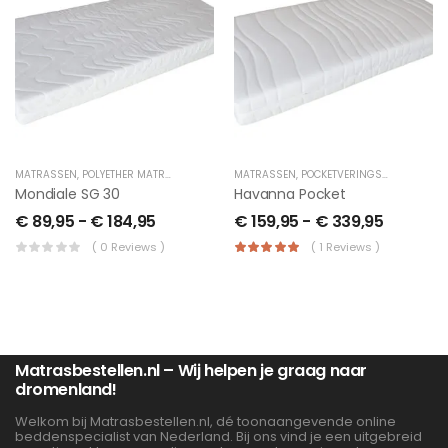
MATRASSEN
,
POLYETHER MATRAS
MATRASSEN
,
POCKETVERINGSMATRAS
Mondiale SG 30
Havanna Pocket
€
89,95
-
€
184,95
€
159,95
-
€
339,95
( 0 Reviews )
( 1 Reviews )
Matrasbestellen.nl – Wij helpen je graag naar
dromenland!
Welkom bij Matrasbestellen.nl, dé toonaangevende online
beddenspecialist van Nederland. Bij ons vind je een uitgebreid