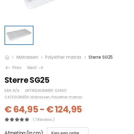
Matrassen
Polyether matras
Sterre SG25
Prev
Next
Sterre SG25
EAN:
N/A
ARTIKELNUMMER:
1214911
CATEGORIEËN:
Matrassen
,
Polyether matras
€
64,95
-
€
124,95
( 1 Reviews )
Afmeting (in cm)