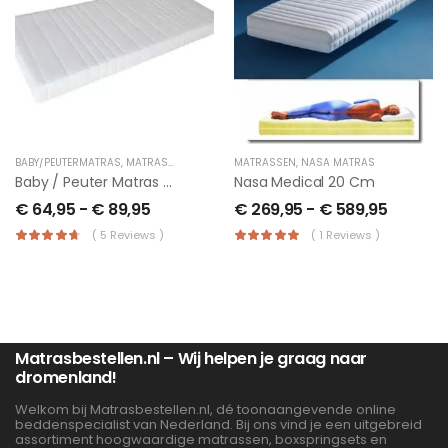
BABY/PEUTERMATRAS
,
MATRASSEN
MATRASSEN
,
NASA MATRAS
Baby / Peuter Matras Hr 40 Koudschuim
Nasa Medical 20 Cm
€
64,95
-
€
89,95
€
269,95
-
€
589,95
( 5 Reviews )
( 1 Reviews )
Matrasbestellen.nl – Wij helpen je graag naar
dromenland!
Welkom bij Matrasbestellen.nl, dé toonaangevende online
beddenspecialist van Nederland. Bij ons vind je een uitgebreid
assortiment hoogwaardige matrassen, boxspringsets en